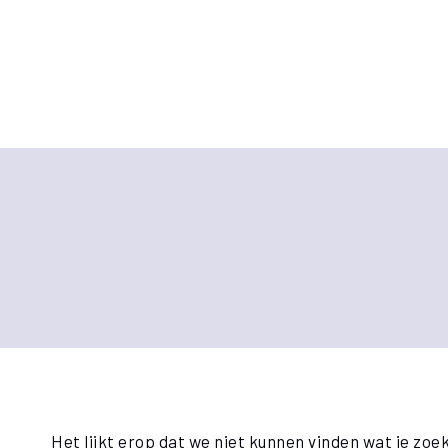
Doorgaan
naar
inhoud
Het lijkt erop dat we niet kunnen vinden wat je zoe